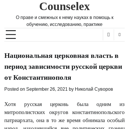
Counselex
Skip
to
content
О праве и смежных к нему науках в помощь к
обучению, исследованию, практике
Национальная церковная власть в
период зависимости русской церкви
от Константинополя
Posted on
September 26, 2021
by
Николай Суворов
Хотя русская церковь была одним из
митрополистских округов константинопольского
патриархата, она в то же время обнимала особый
народ, находившийся вне политических границ