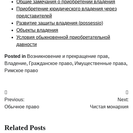
Общие замечания о приобретении владения
Приобретение юридического владения через
представителей
Развитие защиты владения (possessio)
Объекты владения
Условия обыкновенной приобретательной
давности
Posted in
Возникновение и прекращение прав
,
Владение
,
Гражданское право
,
Имущественные права
,
Римское право
Post
Previous:
Next:
navigation
Обычное право
Чистая монархия
Related Posts