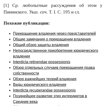
[1] Ср. любопытные рассуждения об этом у
Пининского. Указ. соч. Т. I. С. 195 и сл.
Похожие публикации:
Прекращение владения через представителей
Общие замечания о прекращении владения
Общий обзор защиты владения
Непосредственное приобретение юридического
владения
Interdicta retinendae possessionis
Обзор отдельных случаев прекращения права
собственности
Обзор важнейших теорий владения
Виды юридического владения
Interdicta recuperandae possessionis
Позднейшее развитие этих интердиктов в
Средние века