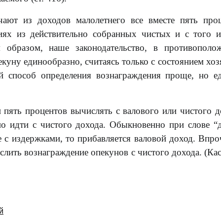
ают из доходов малолетнего все вместе пять про
иях из действительно собранных чистых и с того 
м образом, наше законодательство, в противополо
куну единообразно, считаясь только с состоянием хоз
ой способ определения вознаграждения проще, но е
и пять процентов вычислять с валового или чистого д
о идти с чистого дохода. Обыкновенно при слове “
е с издержками, то прибавляется валовой доход. Впро
слить вознаграждение опекунов с чистого дохода. (Кас
й