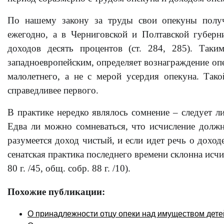
По нашему закону за труды свои опекуны получ
ежегодно, а в Черниговской и Полтавской губерн
доходов десять процентов (ст. 284, 285). Таки
западноевропейским, определяет вознаграждение опе
малолетнего, а не с мерой усердия опекуна. Так
справедливее первого.
В практике нередко являлось сомнение – следует л
Едва ли можно сомневаться, что исчисление должн
разумеется доход чистый, и если идет речь о доход
сенатская практика последнего времени склонна исчи
80 г. /45, общ. собр. 88 г. /10).
Похожие публикации:
О принадлежности отцу опеки над имуществом дете