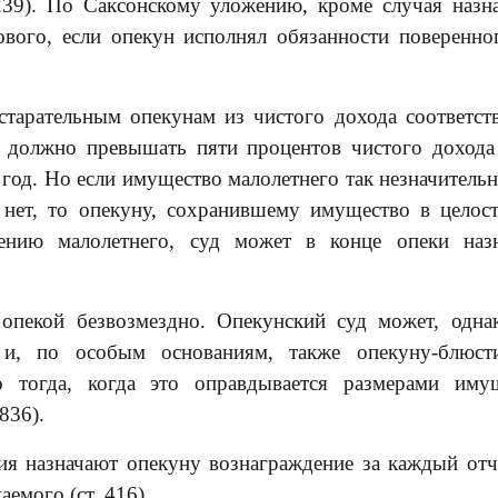
39). По Саксонскому уложению, кроме случая назн
кового, если опекун исполнял обязанности поверенно
тарательным опекунам из чистого дохода соответст
е должно превышать пяти процентов чистого дохода
 год. Но если имущество малолетнего так незначительн
нет, то опекуну, сохранившему имущество в целос
ению малолетнего, суд может в конце опеки назн
пекой безвозмездно. Опекунский суд может, одна
 и, по особым основаниям, также опекуну-блюсти
 тогда, когда это оправдывается размерами имущ
836).
я назначают опекуну вознаграждение за каждый от
емого (ст. 416).