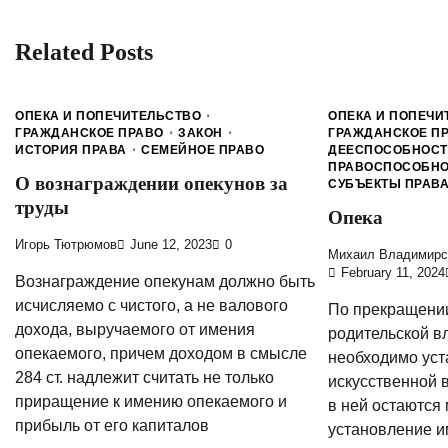
navigation
Related Posts
ОПЕКА И ПОПЕЧИТЕЛЬСТВО
ОПЕКА И ПОПЕЧИ
ГРАЖДАНСКОЕ ПРАВО
ЗАКОН
ГРАЖДАНСКОЕ П
ИСТОРИЯ ПРАВА
СЕМЕЙНОЕ ПРАВО
ДЕЕСПОСОБНОС
ПРАВОСПОСОБН
О вознаграждении опекунов за
СУБЪЕКТЫ ПРАВ
труды
Опека
Игорь Тютрюмов
June 12, 2023
0
Михаил Владимирс
February 11, 2024
Вознаграждение опекунам должно быть
исчисляемо с чистого, а не валового
По прекращени
дохода, выручаемого от имения
родительской в
опекаемого, причем доходом в смысле
необходимо ус
284 ст. надлежит считать не только
искусственной 
приращение к имению опекаемого и
в ней остаются
прибыль от его капиталов
установление и