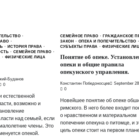
ТЕЛЬСТВО
СЕМЕЙНОЕ ПРАВО
ГРАЖДАНСКОЕ П
РАВО
ЗАКОН
ОПЕКА И ПОПЕЧИТЕЛЬСТВО
ТЬ
ИСТОРИЯ ПРАВА
СУБЪЕКТЫ ПРАВА
ФИЗИЧЕСКИЕ ЛИ
ОСТЬ
СЕМЕЙНОЕ ПРАВО
Понятие об опеке. Установле
А
ФИЗИЧЕСКИЕ ЛИЦА
опеки и общие правила
опекунского управления.
кий-Буданов
Константин Победоносцев
September 28
0
0
и естественной
Новейшее понятие об опеке обш
ласти, возможно и
римского. В него более входит по
тановление
о нравственном и материальном
власти над семьей, если
попечении опекуна о питомце, и э
 малолетние члены. Это
цель опеки стоит на первом плане
менуется опекой.