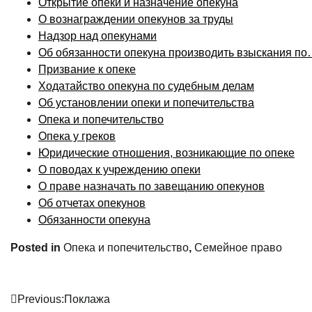
Открытие опеки и назначение опекуна
О вознаграждении опекунов за труды
Надзор над опекунами
Об обязанности опекуна производить взыскания п
Призвание к опеке
Ходатайство опекуна по судебным делам
Об установлении опеки и попечительства
Опека и попечительство
Опека у греков
Юридические отношения, возникающие по опеке
О поводах к учреждению опеки
О праве назначать по завещанию опекунов
Об отчетах опекунов
Обязанности опекуна
Posted in
Опека и попечительство
,
Семейное право
Previous:
Поклажа
Post