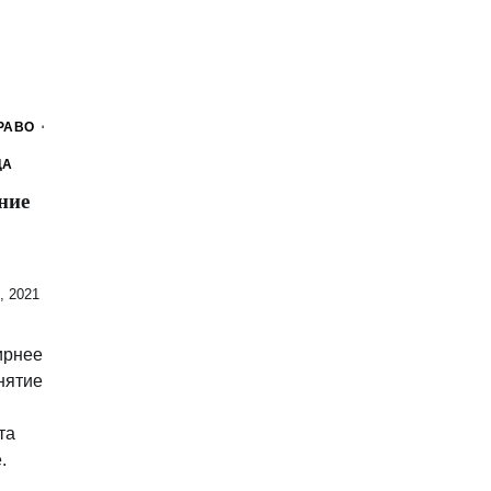
РАВО
ЦА
ние
, 2021
ирнее
нятие
та
.