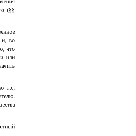
ачения
го (§§
венное
 и, во
о, что
ти или
ачить
ко же,
телю.
ества
четный