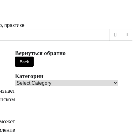
, практике
Вернуться обратно
Категории
Категории
изнает
янском
 может
вление