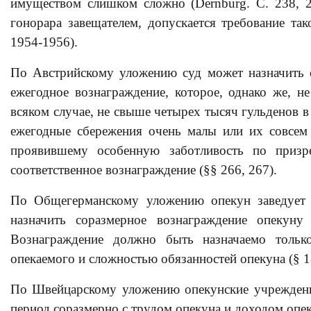
имуществом слишком сложно (Dernburg. С. 238, 2
гонорара завещателем, допускается требование та
1954-1956).
По Австрийскому уложению суд может назначить с
ежегодное вознаграждение, которое, однако же, н
всяком случае, не свыше четырех тысяч гульденов в
ежегодные сбережения очень малы или их совсем 
проявившему особенную заботливость по призр
соответственное вознаграждение (§§ 266, 267).
По Общегерманскому уложению опекун заведует о
назначить соразмерное вознаграждение опекуну
Вознаграждение должно быть назначаемо только
опекаемого и сложностью обязанностей опекуна (§ 1
По Швейцарскому уложению опекунские учреждени
период соразмерно с трудом опекуна и доходом опека