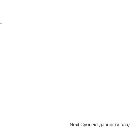
о…
Next:
Субъект давности вла