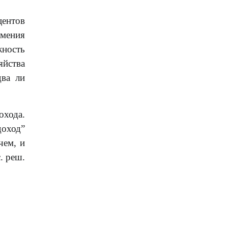
центов
имения
жность
яйства
два ли
охода.
доход”
чем, и
. реш.