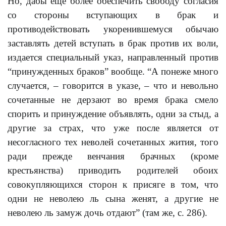
Но, дабы еще более обеспечить свободу согласия
со стороны вступающих в брак и
противодействовать укоренившемуся обычаю
заставлять детей вступать в брак против их воли,
издается специальный указ, направленный против
“принужденных браков” вообще. “А понеже много
случается, – говорится в указе, – что и невольно
сочетанные не дерзают во время брака смело
спорить и принуждение объявлять, одни за стыд, а
другие за страх, что уже после является от
несогласного тех неволей сочетанных жития, того
ради прежде венчания брачных (кроме
крестьянства) приводить родителей обоих
совокупляющихся сторон к присяге в том, что
одни не неволею ль сына женят, а другие не
неволею ль замуж дочь отдают” (там же, с. 286).