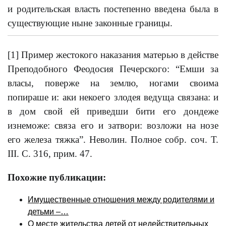
и родительская власть постепенно введена была в
существующие ныне законные границы.
[1] Пример жестокого наказания матерью в действе
Преподобного Феодосия Печерского: “Емши за
власы, поверже на землю, ногами своима
попираше и: аки некоего злодея ведуща связана: и
в дом свой ей приведши бити его дондеже
изнеможе: связа его и затвори: возложи на нозе
его железа тяжка”. Неволин. Полное собр. соч. Т.
III. С. 316, прим. 47.
Похожие публикации:
Имущественные отношения между родителями и
детьми –…
О месте жительства детей от недействительных