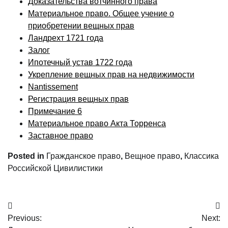
Доказательства вотчинного права
Материальное право. Общее учение о
приобретении вещных прав
Ландрехт 1721 года
Залог
Ипотечный устав 1722 года
Укрепление вещных прав на недвижимости
Nantissement
Регистрация вещных прав
Примечание 6
Материальное право Акта Торренса
Заставное право
Posted in
Гражданское право
,
Вещное право
,
Классика
Российской Цивилистики
Post
Previous:
Next:
navigation