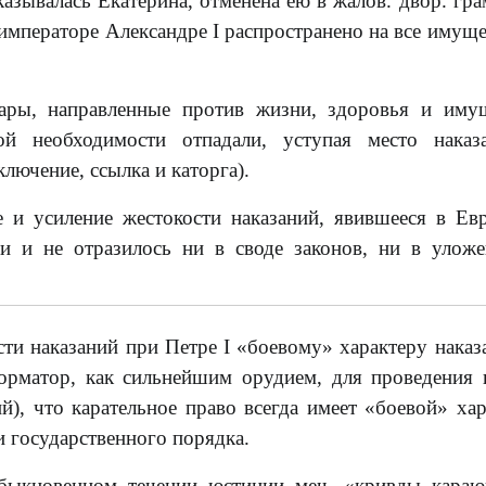
азывалась Екатерина, отменена ею в жалов. двор. гра
мператоре Александре I распространено на все имуще
кары, направленные против жизни, здоровья и иму
ой необходимости отпадали, уступая место наказ
лючение, ссылка и каторга).
 и усиление жестокости наказаний, явившееся в Ев
ии и не отразилось ни в своде законов, ни в улож
ти наказаний при Петре I «боевому» характеру наказ
форматор, как сильнейшим орудием, для проведения
й), что карательное право всегда имеет «боевой» хар
и государственного порядка.
обыкновенном течении юстиции меч, «кривды кара