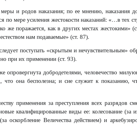
 меры и родов наказания; по ее мнению, наказания 
ся по мере усиления жестокости наказаний: «…в тех ст
ко же поражается, как в других местах жестокими» (ст
стеством нам подаваемые» (ст. 87).
 следует поступать «скрытым и нечувствительным» об
 но при их применении (ст. 93).
же опровергнута добродетелями, человечество милу
 что она бесполезна; и сие служит к показанию, ч
честву применения за преступления всех разрядов см
 новые квалифицированные виды ее: колесование (за и
 (за оскорбление Величества действием) и аркебузир