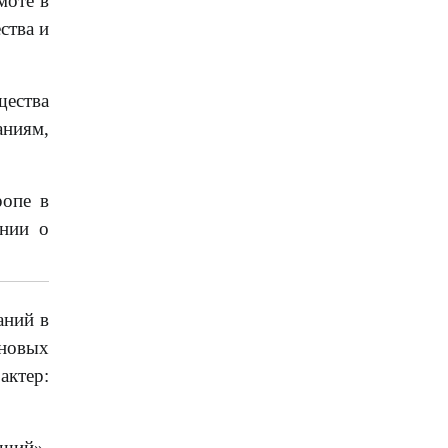
моте в
ства и
щества
аниям,
ропе в
ении о
аний в
 новых
актер:
ющий»,