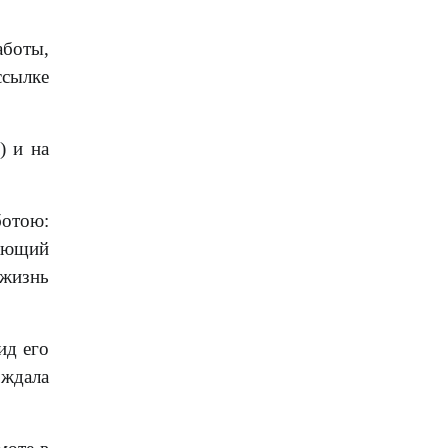
аботы,
ссылке
) и на
ботою:
вающий
 жизнь
ид его
ождала