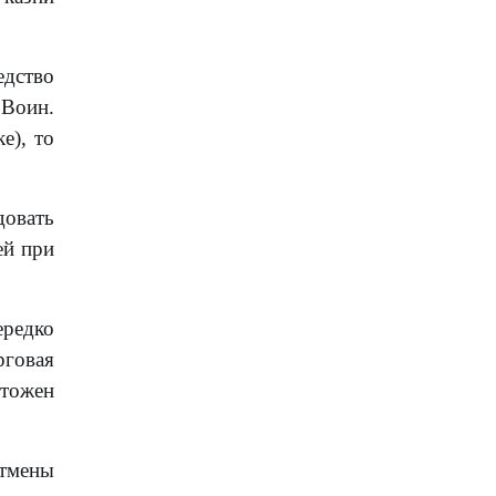
едство
 Воин.
е), то
довать
ей при
ередко
рговая
чтожен
отмены