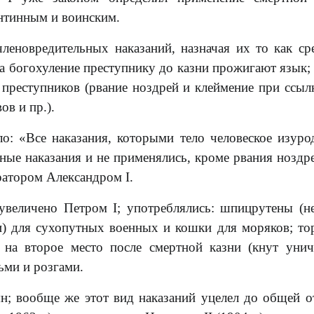
нтинным и воинским.
еновредительных наказаний, назначая их то как ср
за богохуление преступнику до казни прожигают язык;
м преступников (рвание ноздрей и клеймение при ссылк
ов и пр.).
ло: «Все наказания, которыми тело человеское изуро
ные наказания и не применялись, кроме рвания ноздр
ратором Александром I.
увеличено Петром I; употреблялись: шпицрутены (н
) для сухопутных военных и кошки для моряков; то
 на второе место после смертной казни (кнут уни
ьми и розгами.
ян; вообще же этот вид наказаний уцелел до общей 