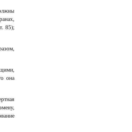
должны
ранах,
. 85);
разом,
ющими,
то она
ертная
змену,
ование