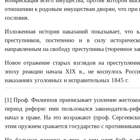
Конфискация всего имущества, против которой выск
отношении к родовым имуществам дворян, что при и
сословия.
Изложенная история наказаний показывает, что 
преступников, постепенно и в силу историческ
направленным на свободу преступника (тюремное зак
Новое отражение старых взглядов на преступление
эпоху реакции начала XIX в., не коснулось Росс
наказаниях уголовных и исправительных 1845 г.
[1] Проф. Филиппов приписывает усиление жестокос
период реформ: ими пользовался законодатель-ре
начал в праве. На это возражают (проф. Сергеевски
этим оружием сражается государство с противникам
Но большая разница в том, с кем идет бой: в 