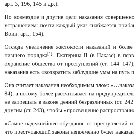
арт. 3, 196, 145 и др.).
Но возмездие и другие цели наказания совершенно
устрашением: почти каждый указ снабжается прибав
Воин. арт., 154).
Отсюда увеличение жестокости наказаний и боле
[1]
низшего порядка
. Екатерина II (в Наказе) в пе
охранение общества от преступлений (ст. 144–147)
наказания есть «возвратить заблудшие умы на путь п
Она считает наказания необходимым злом: «…наказани
84), а потому более рассчитывает на предупредител
не запрещать в законе деяний безразличных (ст. 242
другим (ст. 243), чтобы «просвещение распространи
«Самое надежнейшее обуздание от преступлений ес
что преступающий законы непременно будет наказан» 