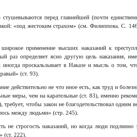
 стушевываются перед главнейшей (почти единствен
кой: «под жестоким страхом» (см. Филиппова. С. 146
е широкое применение высших наказаний к преступ
рвый раз определяет ясно другую цель наказания, им
; иногда проскальзывает в Наказе и мысль о том, чт
равый» (ст. 93).
е действительно не что иное есть, как труд и болезнь
ьные меры, чем на карательные (ст. 83), именно реком
), требует, чтобы закон не благодетельствовал одним в
лось между людьми» (стр. 245).
ть не строгость наказаний, но когда люди подлинно 
(ст. 222).