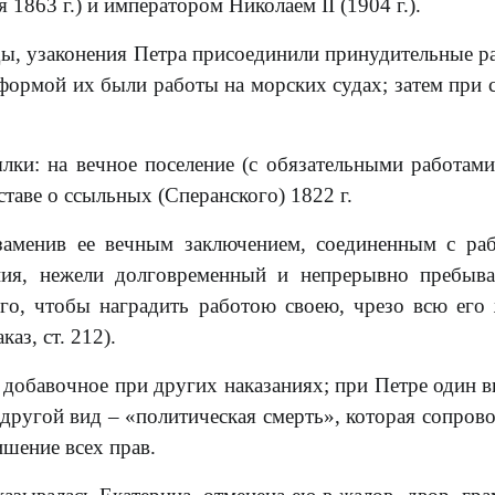
 1863 г.) и императором Николаем II (1904 г.).
ды, узаконения Петра присоединили принудительные р
формой их были работы на морских судах; затем при 
ылки: на вечное поселение (с обязательными работами
таве о ссыльных (Сперанского) 1822 г.
 заменив ее вечным заключением, соединенным с ра
ония, нежели долговременный и непрерывно пребы
го, чтобы наградить работою своею, чрезо всю его
з, ст. 212).
к добавочное при других наказаниях; при Петре один в
 другой вид – «политическая смерть», которая сопров
ишение всех прав.