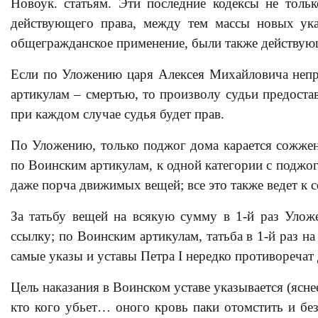
Новоук. статьям. Эти последние кодексы не толь
действующего права, между тем массы новых ук
общегражданское применение, были также действую
Если по Уложению царя Алексея Михайловича непр
артикулам – смертью, то произволу судьи предост
при каждом случае судья будет прав.
По Уложению, только поджог дома карается сожжен
по Воинским артикулам, к одной категории с поджог
даже порча движимых вещей; все это также ведет к
За татьбу вещей на всякую сумму в 1-й раз Уложе
ссылку; по Воинским артикулам, татьба в 1-й раз н
самые указы и уставы Петра I нередко противоречат 
Цель наказания в Воинском уставе указывается (яснее
кто кого убьет… оного кровь паки отомстить и без