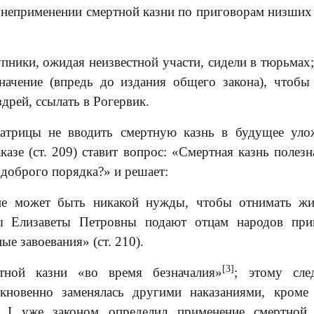
 неприменении смертной казни по приговорам низших
упники, ожидая неизвестной участи, сидели в тюрьмах;
начение (впредь до издания общего закона), чтобы
дрей, ссылать в Рогервик.
атрицы не вводить смертную казнь в будущее уло
казе (ст. 209) ставит вопрос: «Смертная казнь полезн
 доброго порядка?» и решает:
не может быть никакой нужды, чтобы отнимать жи
цы Елизаветы Петровны подают отцам народов при
е завоевания» (ст. 210).
[3]
тной казни «во время безначалия»
; этому сле
кновенно заменялась другими наказаниями, кроме
й I уже законом определил применение смертной 