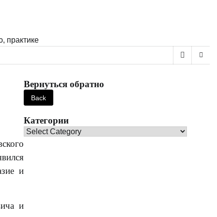
, практике
Вернуться обратно
Категории
Категории
ского
явился
азие и
вича и