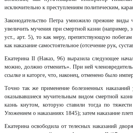
исключительно к преступлениям политическим, кара
Законодательство Петра умножило прежние виды чл
увеличить мучения при смертной казни (например, 
уст., арт. 5), то как меру, препятствующую побега
как наказание самостоятельное (отсечение рук, сустав
Екатерина II (Наказ, 96) выразила следующее нача
можно, должно отменить». При ней членовредитель
ссылке и каторге, что, наконец, отменено было импе
Точно так же применение болезненных наказаний 
оказывавшиеся мучительным видом смертной казни
казнь кнутом, которую ставили тогда по тяжести
Уложением о наказаниях 1845); затем наказание плет
Екатерина освободила от телесных наказаний двор