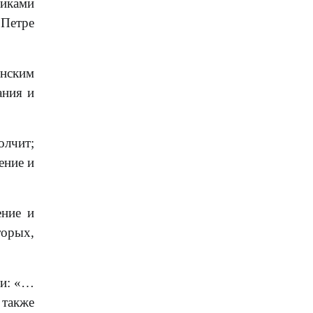
никами
 Петре
инским
ания и
олчит;
ение и
ение и
торых,
ти: «…
 также