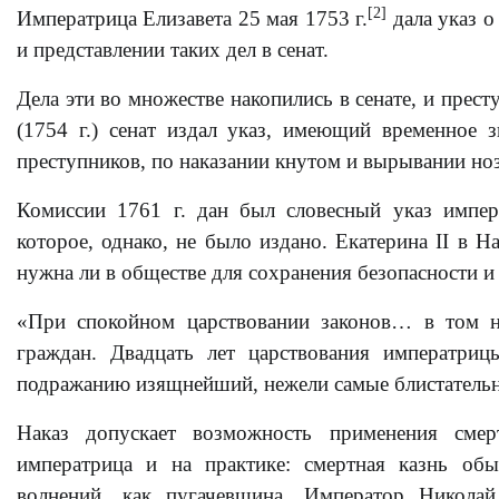
[2]
Императрица Елизавета 25 мая 1753 г.
дала указ о
и представлении таких дел в сенат.
Дела эти во множестве накопились в сенате, и прест
(1754 г.) сенат издал указ, имеющий временное з
преступников, по наказании кнутом и вырывании ноз
Комиссии 1761 г. дан был словесный указ импер
которое, однако, не было издано. Екатерина II в На
нужна ли в обществе для сохранения безопасности и
«При спокойном царствовании законов… в том 
граждан. Двадцать лет царствования императри
подражанию изящнейший, нежели самые блистательны
Наказ допускает возможность применения смер
императрица и на практике: смертная казнь обы
волнений, как пугачевщина. Император Никола