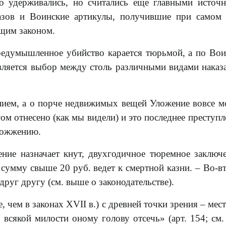
ко удерживались, но считались еще главными источ
азов и Воинские артикулы, получившие при самом
щим законом.
едумышленное убийство карается тюрьмой, а по Во
авляется выбор между столь различными видами наказ
ием, а о порче недвижимых вещей Уложение вовсе м
ом отнесено (как мы видели) и это последнее преступл
 сожжению.
ние назначает кнут, двухгодичное тюремное заключ
а сумму свыше 20 руб. ведет к смертной казни. – Во-в
друг другу (см. выше о законодательстве).
, чем в законах XVII в.) с древней точки зрения – мес
 всякой милости оному голову отсечь» (арт. 154; см.