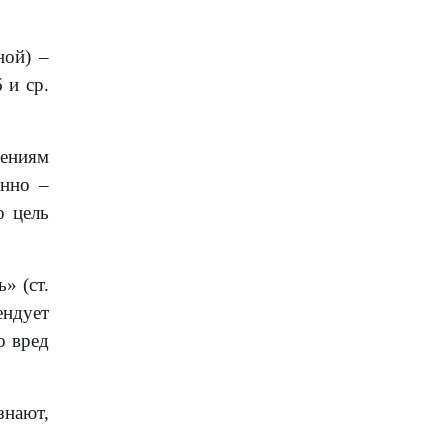
ной) –
 и ср.
лениям
енно –
о цель
» (ст.
ендует
о вред
знают,