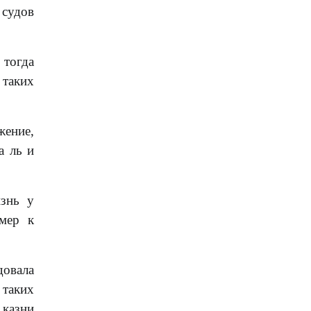
 судов
 тогда
 таких
жение,
а ль и
знь у
мер к
довала
 таких
казни