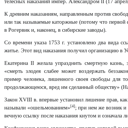
телесных наказаний импер. Александром II (17 апреля
К древним наказаниям, направленным против свобо
или так называемые каторжные (потому что первой 
в Рогервик и, наконец, в сибирские заводы).
Со времени указа 1753 г. установлено два вида сс
житье. Этот вид наказания получил организацию в Ус
Екатерина II желала упразднить смертную казнь,
«смерть злодея слабее может воздержать беззак
пример человека, лишенного своея свободы для то
продолжающеюся, вред им сделанный обществу» (Нака
Закон XVIII в. впервые установил лишение прав, ка
[4]
называли «ошельмованием»
; при нем же возник и
вечную ссылку после наказания кнутом и означала л