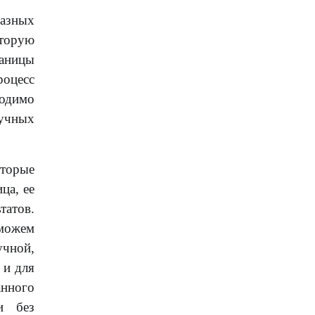
разных
оторую
раницы
роцесс
ходимо
аучных
оторые
ца, ее
татов.
 можем
учной,
 и для
анного
и без