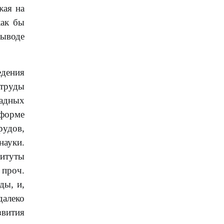
жая на
как бы
выводе
едения
 труды
падных
 форме
рудов,
науки.
титуты
 проч.
ды, и,
далеко
звития