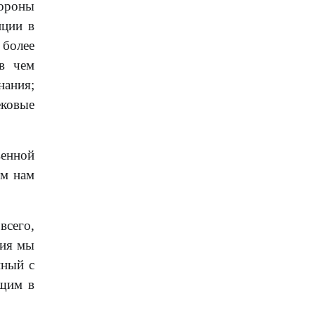
ороны
нции в
 более
 в чем
нания;
ековые
венной
ым нам
всего,
ния мы
нный с
ящим в