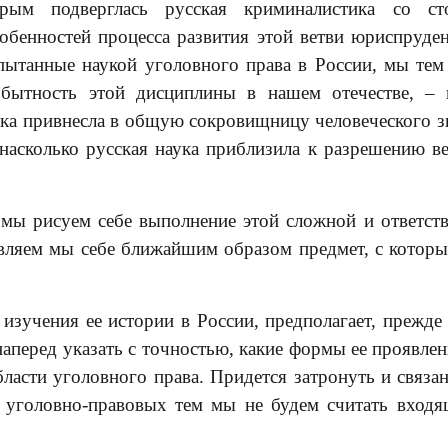
рым подверглась русская криминалистика со ст
собенностей процесса развития этой ветви юриспруде
спытанные наукой уголовного права в России, мы тем
обытность этой дисциплины в нашем отечестве, –
ика привнесла в общую сокровищницу человеческого з
 насколько русская наука приблизила к разрешению в
к мы рисуем себе выполнение этой сложной и ответст
тавляем мы себе ближайшим образом предмет, с котор
 изучения ее истории в России, предполагает, прежде 
наперед указать с точностью, какие формы ее проявле
бласти уголовного права. Придется затронуть и связа
 уголовно-правовых тем мы не будем считать вход