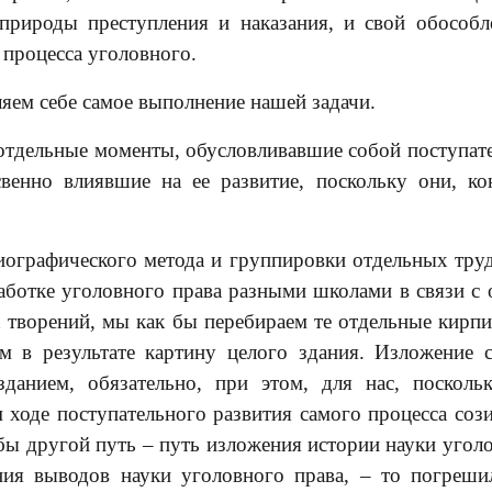
природы преступления и наказания, и свой обособ
 процесса уголовного.
ляем себе самое выполнение нашей задачи.
 отдельные моменты, обусловливавшие собой поступат
енно влиявшие на ее развитие, поскольку они, ко
ографического метода и группировки отдельных тру
работке уголовного права разными школами в связи с
х творений, мы как бы перебираем те отдельные кирпи
м в результате картину целого здания. Изложение 
данием, обязательно, при этом, для нас, посколь
 ходе поступательного развития самого процесса соз
 бы другой путь – путь изложения истории науки угол
ния выводов науки уголовного права, – то погреш