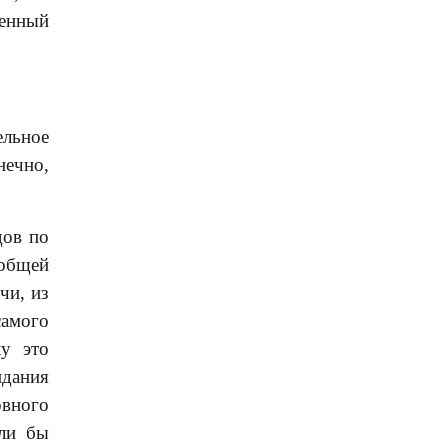
ленный
ельное
нечно,
дов по
 общей
чи, из
самого
ку это
идания
овного
или бы