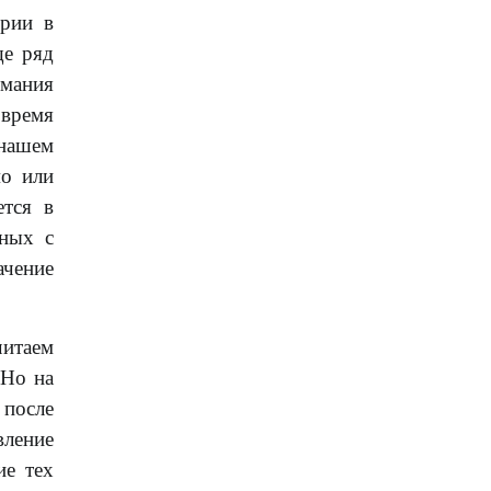
ории в
ще ряд
имания
 время
нашем
мо или
ется в
жных с
ачение
читаем
 Но на
 после
вление
ие тех