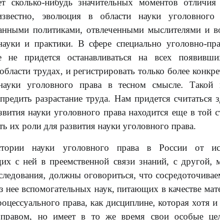
ет сколько-нибудь значительных моментов отличия
известно, эволюция в области науки уголовного 
танными политиками, отвлеченными мыслителями и 
ауки и практики. В сфере специально уголовно-пр
 не придется останавливаться на всех появивши
бласти трудах, и регистрировать только более конкре
 науки уголовного права в тесном смысле. Такой
редить разрастание труда. Нам придется считаться з
звития науки уголовного права находится еще в той с
ть их роли для развития науки уголовного права.
стории науки уголовного права в России от ис
щих с ней в преемственной связи знаний, с другой, 
следования, должны оговориться, что сосредоточивае
з нее вспомогательных наук, питающих в качестве мат
оцессуального права, как дисциплине, которая хотя и 
 правом, но имеет в то же время свои особые це