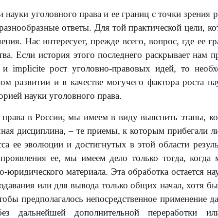
и науки уголовного права и ее границ с точки зрения 
 разнообразные ответы. Для той практической цели, к
ения. Нас интересует, прежде всего, вопрос, где ее г
ва. Если история этого последнего раскрывает нам п
и implicite рост уголовно-правовых идей, то необ
ном развитии и в качестве могучего фактора роста н
орией науки уголовного права.
 права в России, мы имеем в виду выяснить этапы, к
ная дисциплина, – те приемы, к которым прибегали ли
са ее эволюции и достигнутых в этой области резуль
проявления ее, мы имеем дело только тогда, когда
о-юридического материала. Эта обработка остается на
подавания или для вывода только общих начал, хотя бы
 чтобы предполагалось непосредственное применение д
 без дальнейшей дополнительной переработки ил