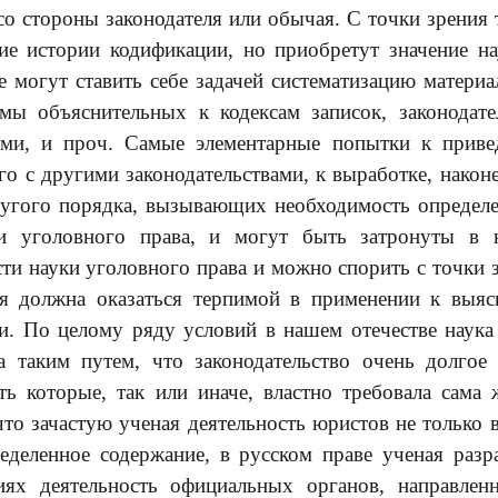
о стороны законодателя или обычая. С точки зрения 
ие истории кодификации, но приобретут значение н
 могут ставить себе задачей систематизацию материа
рмы объяснительных к кодексам записок, законодат
ами, и проч. Самые элементарные попытки к прив
го с другими законодательствами, к выработке, наконе
ругого порядка, вызывающих необходимость определ
уки уголовного права, и могут быть затронуты в
сти науки уголовного права и можно спорить с точки 
ия должна оказаться терпимой в применении к выя
и. По целому ряду условий в нашем отечестве наука
а таким путем, что законодательство очень долгое
ь которые, так или иначе, властно требовала сама 
то зачастую ученая деятельность юристов не только в
ределенное содержание, в русском праве ученая разр
ях деятельность официальных органов, направлен