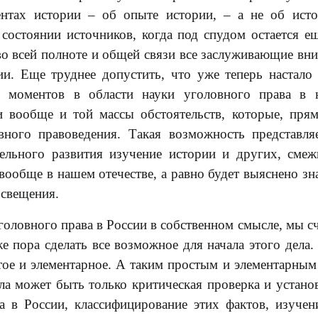
нтах истории – об опыте истории, – а не об ист
состоянии источников, когда под спудом остается е
во всей полноте и общей связи все заслуживающие вн
ии. Еще труднее допустить, что уже теперь настало
х моментов в области науки уголовного права в 
и вообще и той массы обстоятельств, которые, пря
вного правоведения. Такая возможность представля
тельного развития изучение истории и других, сме
вообще в нашем отечестве, а равно будет выяснено зн
освещения.
уголовного права в России в собственном смысле, мы с
е пора сделать все возможное для начала этого дела.
тое и элементарное. А таким простым и элементарным
ла может быть только критическая проверка и устано
 в России, классифицирование этих фактов, изучен