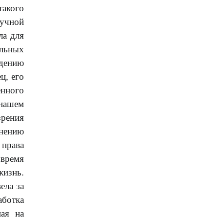
такого
аучной
ла для
ельных
едению
ц, его
енного
 нашем
зрения
снению
 права
 время
жизнь.
ела за
аботка
ная на