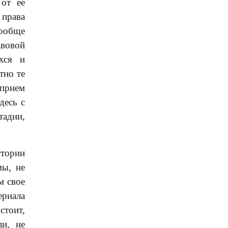
 от ее
права
вообще
авовой
хся и
тно те
 прием
десь с
тадии,
тории
мы, не
м свое
ериала
стоит,
ли, не