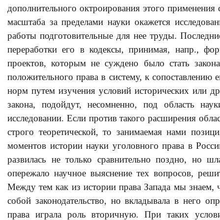
дополнительного октроирования этого применения с
масштаба за пределами науки окажется исследован
работы подготовительные для нее труды. Последние
переработки его в кодексы, принимая, напр., фо
проектов, которым не суждено было стать закон
положительного права в систему, к сопоставлению е
норм путем изучения условий исторических или д
закона, подойдут, несомненно, под область на
исследовании. Если против такого расширения обла
строго теоретической, то занимаемая нами позиц
моментов истории науки уголовного права в Росси
развилась не только сравнительно поздно, но шл
опережало научное выяснение тех вопросов, решит
Между тем как из истории права Запада мы знаем, ч
собой законодательство, но вкладывала в него оп
права играла роль вторичную. При таких услови