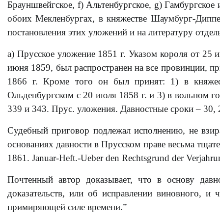
Брауншвейгское, f) Альтенбургское, g) Гамбургское
обоих Мекленбургах, в княжестве Шаумбург-Диппе 
постановления этих уложений и на литературу отдел
а) Прусское уложение 1851 г. Указом короля от 25 
июня 1859, был распространен на все провинции, п
1866 г. Кроме того он был принят: 1) в княжест
Ольденбургском с 20 июля 1858 г. и 3) в вольном го
339 и 343. Прус. уложения. Давностные сроки – 30, 20
Судебный приговор подлежал исполнению, не взира
основаниях давности в Прусском праве весьма тщате
1861. Januar-Heft.-Ueber den Rechtsgrund der Verjahrun
Почтенный автор доказывает, что в основу дав
доказательств, или об исправлении виновного, и
примиряющей силе времени.”