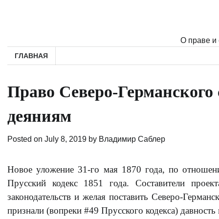
Skip
to
content
О праве и
ГЛАВНАЯ
Право Северо-Германского 
деяниям
Posted on
July 8, 2019
by
Владимир Саблер
Новое уложение 31-го мая 1870 года, по отношен
Прусский кодекс 1851 года. Составители проек
законодательств и желая поставить Северо-Германс
признали (вопреки #49 Прусского кодекса) давнос