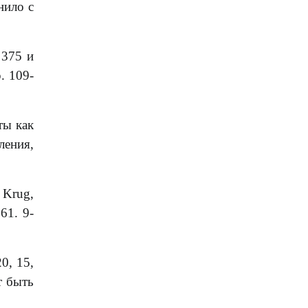
нило с
 375 и
р. 109-
ты как
ения,
 Krug,
61. 9-
0, 15,
т быть