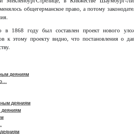
 и МекленбургСтрелице, в Княжестве Шаумбург-Ли
менялось общегерманское право, а потому законодате
ния.
о в 1868 году был составлен проект нового улож
в к этому проекту видно, что постановления о да
тву.
вным деяниям
 о…
овным деяниям
м деяниям
ям
…
 деяниям