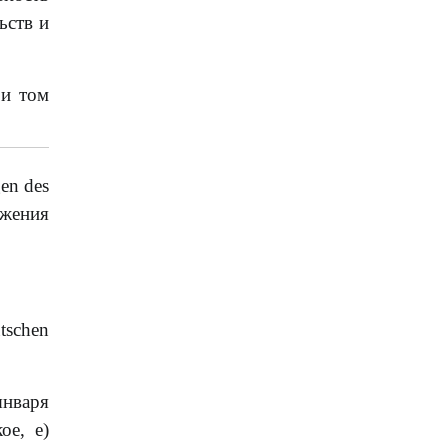
ьств и
ри том
en des
ожения
tschen
января
ое, е)