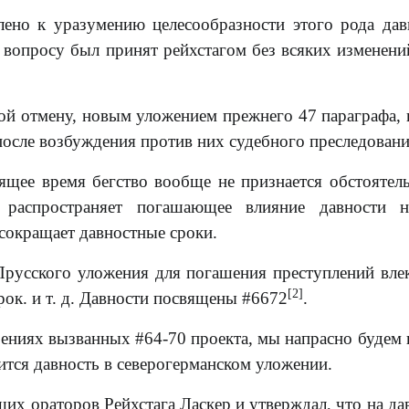
ено к уразумению целесообразности этого рода дав
 вопросу был принят рейхстагом без всяких изменений
ной отмену, новым уложением прежнего 47 параграфа, 
после возбуждения против них судебного преследовани
ящее время бегство вообще не признается обстоятел
 распространяет погашающее влияние давности н
 сокращает давностные сроки.
6 Прусского уложения для погашения преступлений вл
[2]
рок. и т. д. Давности посвящены #6672
.
ениях вызванных #64-70 проекта, мы напрасно будем 
ится давность в северогерманском уложении.
ших ораторов Рейхстага Ласкер и утверждал, что на да