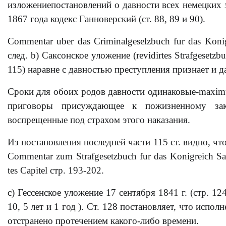
изложениепостановлений о давности всех немецких з
1867 года кодекс Ганноверский (ст. 88, 89 и 90).
Commentar uber das Criminalgeselzbuch fur das Koni
след. b) Саксонское уложение (revidirtes Strafgesetzb
115) наравне с давностью преступления признает и д
Сроки для обоих родов давности одинаковые-maximu
приговоры присуждающее к пожизненному зак
воспрещенные под страхом этого наказания.
Из постановления последней части 115 ст. видно, ч
Commentar zum Strafgesetzbuch fur das Konigreich Sa
tes Capitel стр. 193-202.
с) Гессенское уложение 17 сентября 1841 г. (стр. 1
10, 5 лет и 1 год ). Ст. 128 постановляет, что исп
отстранено протечением какого-либо времени.