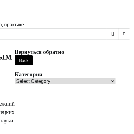
, практике
Вернуться обратно
ным
Категории
Категории
режний
мецких
науки,