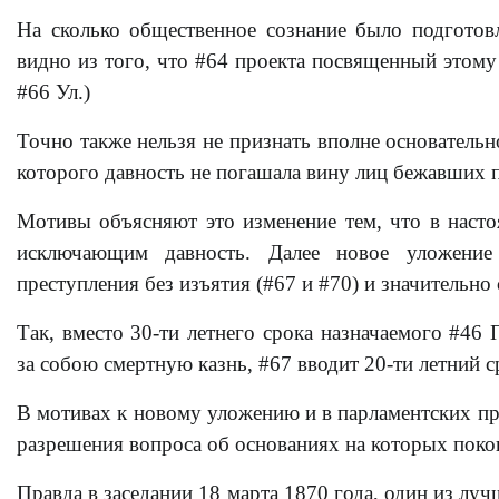
На сколько общественное сознание было подготовл
видно из того, что #64 проекта посвященный этому
#66 Ул.)
Точно также нельзя не признать вполне основатель
которого давность не погашала вину лиц бежавших 
Мотивы объясняют это изменение тем, что в насто
исключающим давность. Далее новое уложение
преступления без изъятия (#67 и #70) и значительно
Так, вместо 30-ти летнего срока назначаемого #4
за собою смертную казнь, #67 вводит 20-ти летний с
В мотивах к новому уложению и в парламентских пр
разрешения вопроса об основаниях на которых поко
Правда в заседании 18 марта 1870 года, один из луч