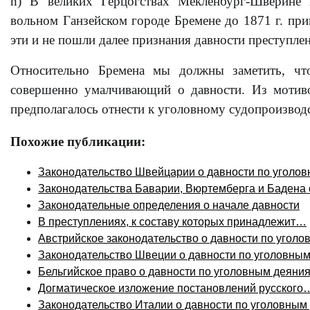
h) В великих Герцогствах Мекленбург-Шверине
вольном Ганзейском городе Бремене до 1871 г. при
эти и не пошли далее признания давности преступле
Относительно Бремена мы должны заметить, чт
совершенно умалчивающий о давности. Из мотиво
предполагалось отнести к уголовному судопроизводс
Похожие публикации:
Законодательство Швейцарии о давности по уголо
Законодательства Баварии, Вюртемберга и Бадена
Законодательные определения о начале давности
В преступлениях, к составу которых принадлежит…
Австрийское законодательство о давности по угол
Законодательство Швеции о давности по уголовны
Бельгийское право о давности по уголовным деяни
Догматическое изложение постановлений русского
Законодательство Италии о давности по уголовным