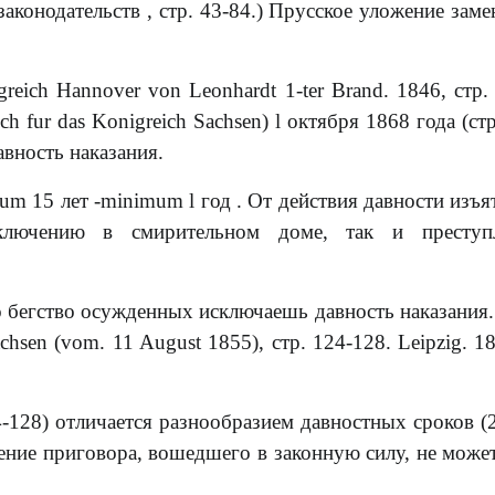
аконодательств , стр. 43-84.) Прусское уложение заме
greich Hannover von Leonhardt 1-ter Brand. 1846, стр.
uch fur das Konigreich Sachsen) l октября 1868 года (ст
авность наказания.
m 15 лет -minimum l год . От действия давности изъя
лючению в смирительном доме, так и преступл
то бегство осужденных исключаешь давность наказания.
chsen (vom. 11 August 1855), стр. 124-128. Leipzig. 18
24-128) отличается разнообразием давностных сроков (2
олнение приговора, вошедшего в законную силу, не може