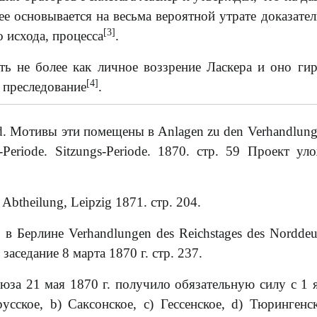
ее основывается на весьма вероятной утрате доказател
[3]
 исхода, процесса
.
ть не более как личное воззрение Ласкера и оно ги
[4]
 преследование
.
und. Мотивы эти помещены в Anlagen zu den Verhandlung
r-Periode. Sitzungs-Periode. 1870. стр. 59 Проект ул
. Abtheilung, Leipzig 1871. стр. 204.
 в Берлине Verhandlungen des Reichstages des Norddeu
6 заседание 8 марта 1870 г. стр. 237.
оюза 21 мая 1870 г. получило обязательную силу с 1 
ское, b) Саксонское, с) Гессенское, d) Тюрингенск