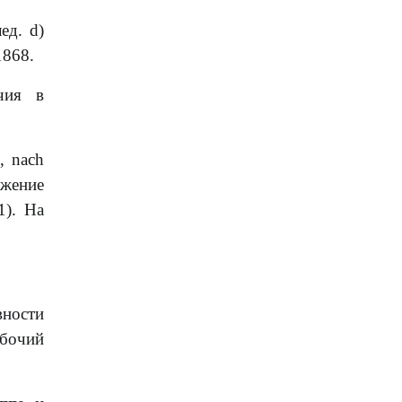
ед. d)
1868.
чия в
, nach
ожение
1).
На
вности
абочий