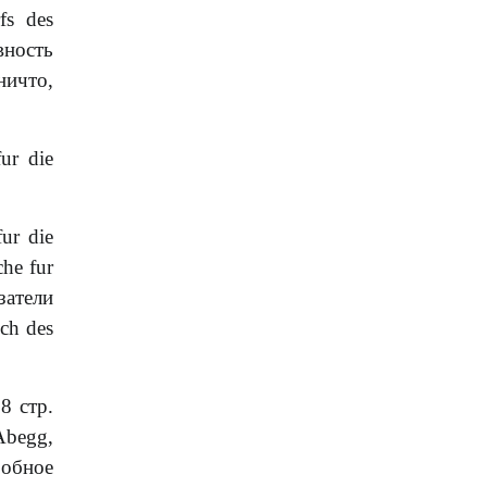
fs des
вность
ничто,
ur die
ur die
che fur
азатели
uch des
58 стр.
Abegg,
робное