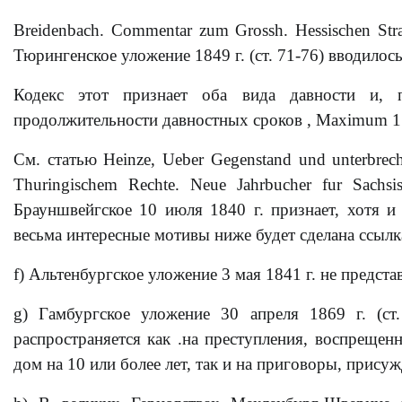
Breidenbach. Commentar zum Grossh. Hessischen Straf
Тюрингенское уложение 1849 г. (ст. 71-76) вводилос
Кодекс этот признает оба вида давности и, 
продолжительности давностных сроков , Maximum 15
См. статью Heinze, Ueber Gegenstand und unterbrech
Thuringischem Rechte. Neue Jahrbucher fur Sachsis
Брауншвейгское 10 июля 1840 г. признает, хотя и 
весьма интересные мотивы ниже будет сделана ссылка.
f) Альтенбургское уложение 3 мая 1841 г. не предста
g) Гамбургское уложение 30 апреля 1869 г. (ст.
распространяется как .на преступления, воспреще
дом на 10 или более лет, так и на приговоры, прис