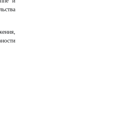
ппе и
льства
ения,
вности