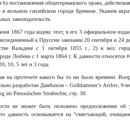
 и h) постановления общегерманского права, действова
и вольном ганзейском городе Бремене. Укажем вкра
ьных законодательств.
июня 1867 года кодекс этот, в его 3 официальном изда
рисоединенный к Пруссии законами 20 сентября и 24 д
ве Вальдеке с 1 октября 1855 г., 2) в вел. герц
роде Любеке с 1 марта 1864 г. К давности относятся #
, 10, 5 лет и 3 года.
я на протечете какого бы то ни было времени. Воп
льно разработан Дамбахом – Golldammer’s Archiv, 9-te
g im Preussischen Strafrechte, стр. 30.
ности не может быть положено предположение об 
 что давность основывается на “смягчающей, очища