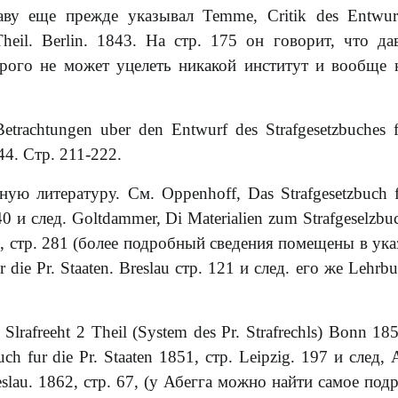
у еще прежде указывал Temme, Critik des Entwur
r Theil. Berlin. 1843. На стр. 175 он говорит, что да
орого не может уцелеть никакой институт и вообще 
trachtungen uber den Entwurf des Strafgesetzbuches f
44. Стр. 211-222.
ю литературу. См. Oppenhoff, Das Strafgesetzbuch f
40 и след. Goltdammer, Di Materialien zum Strafgeselzbu
il II, стр. 281 (более подробный сведения помещены в ук
 die Pr. Staaten. Breslau стр. 121 и след. его же Lehrb
Slrafreeht 2 Theil (System des Pr. Strafrechls) Bonn 18
ch fur die Pr. Staaten 1851, стр. Leipzig. 197 и след, 
Breslau. 1862, стр. 67, (у Абегга можно найти самое под