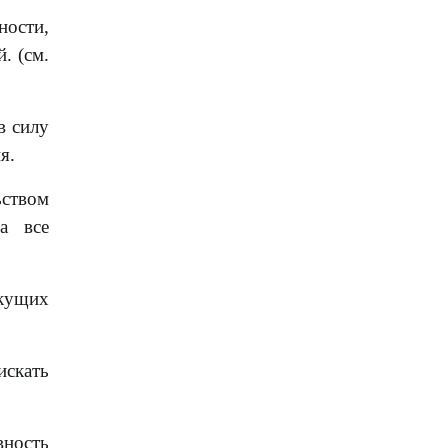
ности,
. (см.
в силу
я.
ьством
а все
екущих
искать
вность