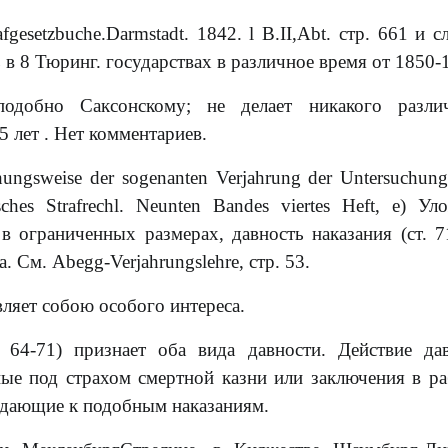
gesetzbuche.Darmstadt. 1842. l B.II,Abt. стр. 661 и сл
ь в 8 Тюринг. государствах в различное время от 1850-
подобно Саксонскому; не делает никакого разли
 лет . Нет комментариев.
ungsweise der sogenanten Verjahrung der Untersuchung
ches Strafrechl. Neunten Bandes viertes Heft, e) Ул
в ограниченных размерах, давность наказания (ст. 7
 См. Abegg-Verjahrungslehre, стр. 53.
вляет собою особого интереса.
 64-71) признает оба вида давности. Действие да
нные под страхом смертной казни или заключения в р
уждающие к подобным наказаниям.