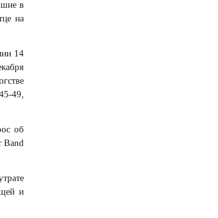
вшие в
тце на
нии 14
екабря
огстве
45-49,
рос об
r Band
утрате
ющей и