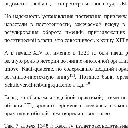
ведомства Landtafel, – это реестр вызовов в суд – dsk
Но надежность установления постепенно привлекла
нарастали в постепенности, замечаемой всюду в
регулирования оборота имений, принадлежащих
политической власти, что совершилось к концу XIII в
А в начале XIV в., именно в 1320 г., был начат 
важную роль в истории вотчинно-ипотечной организа
trhové, Kauf-quaterne, по содержанию шедший гор
[9]
вотчинно-ипотечную книгу
. Позднее были орган
[10]
Schuldverschreibungsquaterne и т.д.
Вслед за обычаем и судебной практикой, этими пе
области LT., время от времени появлялись и зако
практику и обычай, чем творили новое право.
Так, 7 апреля 1348 г. Карл IV издает законодательн