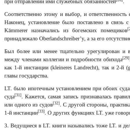
при отправлении ими служебных обязанностей
.
Соответственно этому и выбор, и ответственность 
Наконец, установление было поставлено в связь с
[
Kämmerer назначались из богемских помещиков
принадлежало Oberlandschreiber’y, а за его отсутстви
Был более или менее тщательно урегулирован и в
[29]
между членами коллегии и подробности обихода
как 1-й инстанции (kleineres Landrecht), так и 2-й (
главы государства.
LT. было ипотечным установлением при обоих суда
[31]
суда
. Кажется, самая запись признавалась прави
[32]
или одного из судов
. С другой стороны, практик
[33]
1-й инстанции
. О других функциях LT. уже говор
3. Ведущиеся в LT. книги назывались тоже LT. и де