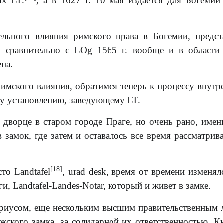
х LT.
, а в 1627 г. 10 мая издается для Богемии
ельного влияния римского права в Богемии, предст
 сравнительно с LOg 1565 г. вообще и в области
ена.
римского влияния, обратимся теперь к процессу внутр
ому установлению, заведующему LT.
м дворце в старом городе Праге, но очень рано, имен
 замок, где затем и оставалось все время рассматрив
[18]
то Landtafel
, urad desk, время от времени изменял
ги, Landtafel-Landes-Notar, который и живет в замке.
тариусом, еще нескольким высшим правительственным 
ажского замка, за солидарной их ответственностью. К