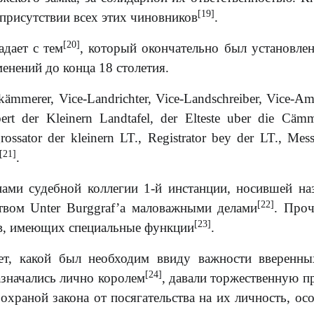
[19]
 присутствии всех этих чиновников
.
[20]
адает с тем
, который окончательно был установлен
менений до конца 18 столетия.
ämmerer, Vice-Landrichter, Vice-Landschreiber, Vice-A
rt der Kleinern Landtafel, der Elteste uber die Cämm
ngrossator der kleinern LT., Registrator bey der LT., Mes
[21]
.
ами судебной коллегии 1-й инстанции, носившей на
[22]
ством Unter Burggraf’a маловажными делами
. Про
[23]
в, имеющих специальные функции
.
ет, какой был необходим ввиду важности вверенн
[24]
значались лично королем
, давали торжественную п
охраной закона от посягательства на их личность, ос