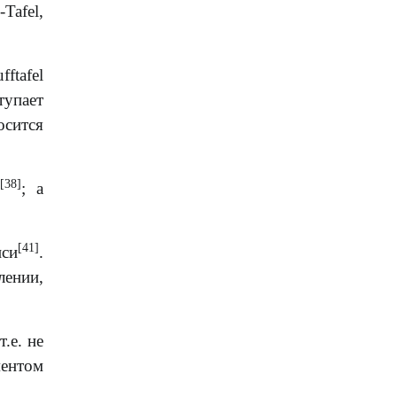
Tafel,
ftafel
тупает
осится
[38]
; а
[41]
иси
.
лении,
.е. не
ментом