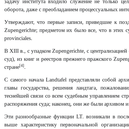
задачу института входило служение не только цел
оборота, даже с преобладанием процессуальных инт
Утверждают, что первые записи, приведшие к позд
Zupengerichte; предметом их было все, что в этих с
provinciales.
В XIII в., с упадком Zupengerichte, с централизацие
суд), из книг и реестров прежнего пражского Zupeng
[4]
стране
.
С самого начала Landtafel представляли собой арх
главы государства, решения ландтага, пожалован
теснейшей связи со всем судебным управлением стр
распоряжения суда; наконец, они же были архивом 
Эти разнообразные функции LT. возникали в посл
выше характеристику первоначальной организаци