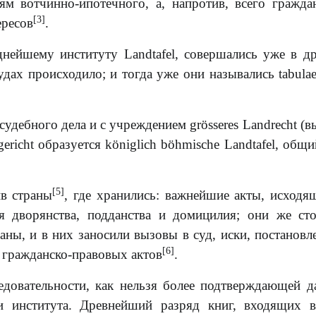
ям вотчинно-ипотечного, а, напротив, всего гражда
[3]
ересов
.
нейшему институту Landtafel, совершались уже в д
удах происходило; и тогда уже они назывались tabulae 
й судебного дела и с учреждением grösseres Landrecht (
ericht образуется königlich böhmische Landtafel, общи
[5]
ив страны
, где хранились: важнейшие акты, исходя
ия дворянства, подданства и домицилия; они же ст
аны, и в них заносили вызовы в суд, иски, постановл
[6]
и гражданско-правовых актов
.
едовательности, как нельзя более подтверждающей 
и института. Древнейший разряд книг, входящих 