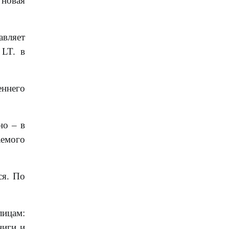
 новая
авляет
 LT. в
еннего
но – в
аемого
ся. По
лицам:
ниги и