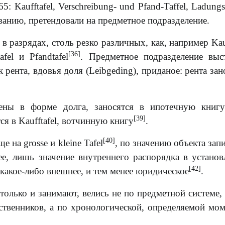
Kaufftafel, Verschreibung- und Pfand-Taffel, Ladungs-
званию, претендовали на предметное подразделение.
 в разрядах, столь резко различных, как, например Kauf
[36]
fel и Pfandtafel
. Предметное подразделение выс
рента, вдовья доля (Leibgeding), приданое: рента зан
ены в форме долга, заносятся в ипотечную книгу
[39]
ся в Kaufftafel, вотчинную книгу
.
[40]
 на grosse и kleine Tafel
, по значению объекта зап
ее, лишь значение внутреннего распорядка в установ
[42]
е какое-либо внешнее, и тем менее юридическое
.
олько и занимают, велись не по предметной системе, т
бственников, а по хронологической, определяемой мо