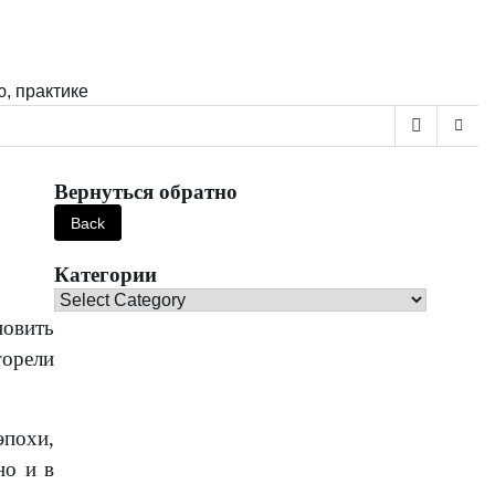
, практике
Вернуться обратно
Категории
Категории
новить
горели
эпохи,
но и в