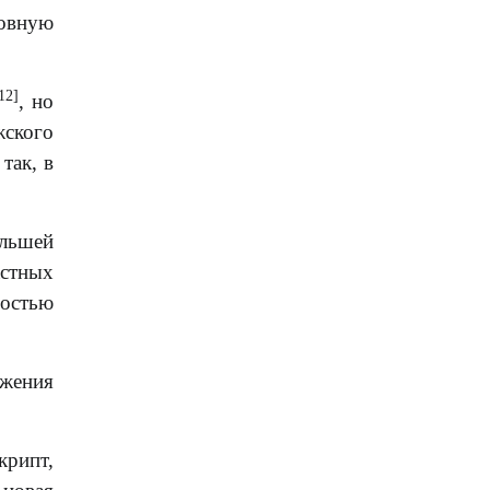
овную
12]
, но
жского
так, в
ольшей
астных
ностью
ржения
рипт,