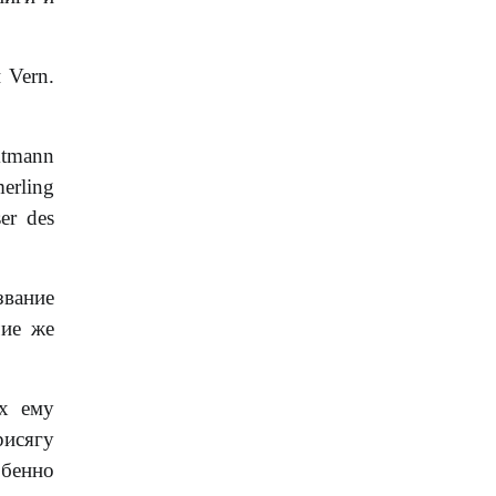
 Vern.
mtmann
erling
ser des
звание
чие же
ых ему
рисягу
обенно