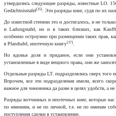
утвердились следующие разряды, известные LO. 1565: 
[35]
Gedächtnisstafel
. Эти разряды книг, судя по их на
До известной степени это и достигалось, и не только
и Ladungstafel, но и в таких близких, как Kauffta
особенно остроумно при размещении таких прав, как 
[37]
в Pfandtafel, ипотечную книгу
.
Но вдовья доля и приданое, если они установл
установленные в виде вещного права, они же заносят
Отдельные разряды LT. подразделялись сверх того еще
Впрочем, все эти подразделения имели, всего скор
важное для чиновника да разве в целях удобств, а н
Разряды вотчинных и ипотечных книг, которые нас т
по имениям, и не по личной, т.е. не по именам со
поступления сделки в установление.