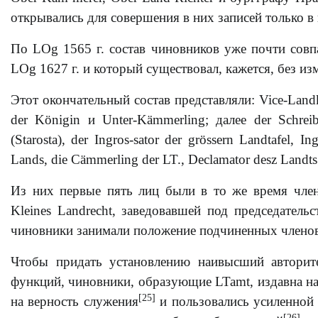
открывались для совершения в них записей только в
По LOg 1565 г. состав чиновников уже почти совп
LOg 1627 г. и который существовал, кажется, без из
Этот окончательный состав представляли: Vice-Landk
der Königin и Unter-Kämmerling; далее der Schreibe
(Starosta), der Ingros-sator der grössern Landtafel, I
Lands, die Cämmerling der LT., Declamator desz Landts
Из них первые пять лиц были в то же время член
Kleines Landrecht, заведовавшей под председатель
чиновники занимали положение подчиненных члено
Чтобы придать установлению наивысший авторит
функций, чиновники, образующие LTamt, издавна на
[25]
на верность служения
и пользовались усиленной 
[26]