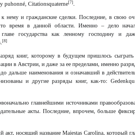
[7]
y puhonné, Citationsquaterne
.
 к нему и гражданские сделки. Последние, в свою оч
 то время в данной области. Именно – дело нача
 главе государства как ленному господину и даж
[8]
.
разряд книг, которому в будущем пришлось сыграть
ции в Австрии, и даже за ее пределами, именно разря
аздо дальше наименования и означавший в действител
изованы и другие разряды книг, как-то: Gedenkqua
рвоначально главнейшими источниками правообразов
нодательные акты. Последние, впрочем, больше фикси
ый акт, носящий название Majestas Carolina, который г