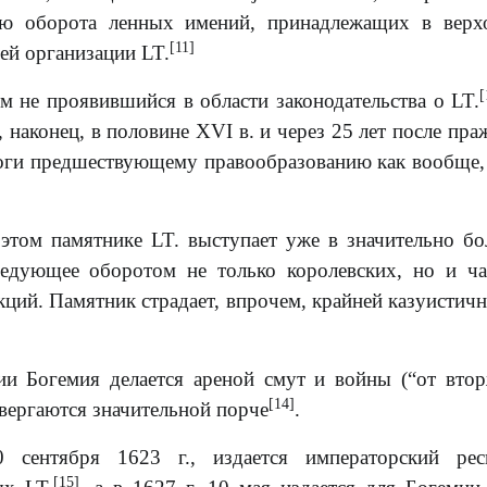
ию оборота ленных имений, принадлежащих в верх
[11]
щей организации LT.
[
м не проявившийся в области законодательства о LT.
, наконец, в половине XVI в. и через 25 лет после пра
тоги предшествующему правообразованию как вообще, 
 этом памятнике LT. выступает уже в значительно б
аведующее оборотом не только королевских, но и ч
кций. Памятник страдает, впрочем, крайней казуистич
ии Богемия делается ареной смут и войны (“от вто
[14]
вергаются значительной порче
.
сентября 1623 г., издается императорский реск
[15]