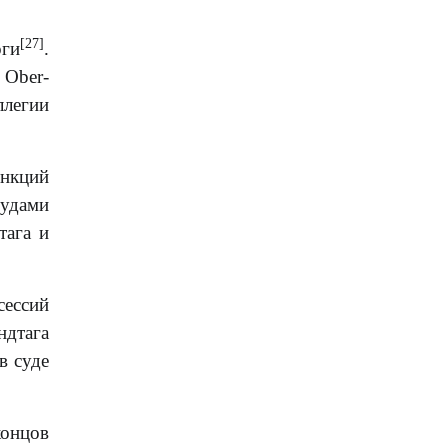
[27]
оги
.
 Ober-
ллегии
ункций
судами
тага и
сессий
ндтага
в суде
концов