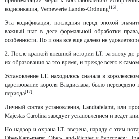
принимающий меры к восстановлению испорченны
[16]
кодификация, Vernewerte Landes-Ordnung
.
Эта кодификация, последняя перед эпохой значит
важный шаг в деле формальной обработки права,
особенности. Но и она все еще далеко не удовлетвор
2. После краткой внешней истории LT. за эпоху до 
их образования за это время, и прежде всего к сам
Установление LT. находилось сначала в королевско
царствование короля Владислава, было переведено в
[17]
периода
.
Личный состав установления, Landtafelamt, или прос
Majestas Carolina заведует установлением и ведет кни
Но надзор и охрана LT. вверена, наряду с этим но
Ober-Kam-merer, Ober-Land-Richter и бургграфу Пр