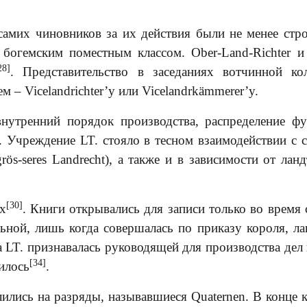
самих чиновников за их действия были не менее стр
 богемским поместным классом. Ober-Land-Richter и
28]
. Представительство в заседаниях вотчинной ко
ем – Vicelandrichter’y или Vicelandrkämmerer’y.
нутренний порядок производства, распределение ф
. Учреждение LT. стояло в тесном взаимодействии с 
grös-seres Landrecht), а также и в зависимости от ланд
[30]
х
. Книги открывались для записи только во время 
льной, лишь когда совершалась по приказу короля, ла
а LT. признавалась руководящей для производства дел 
[34]
илось
.
лились на разряды, называвшиеся Quaternen. В конце 