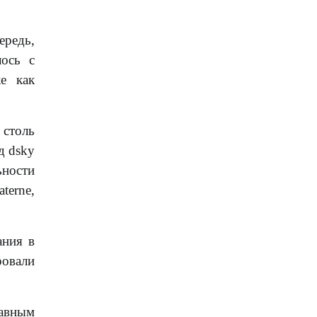
ередь,
лось с
е как
 столь
д dsky
ьности
terne,
ания в
ровали
лавным